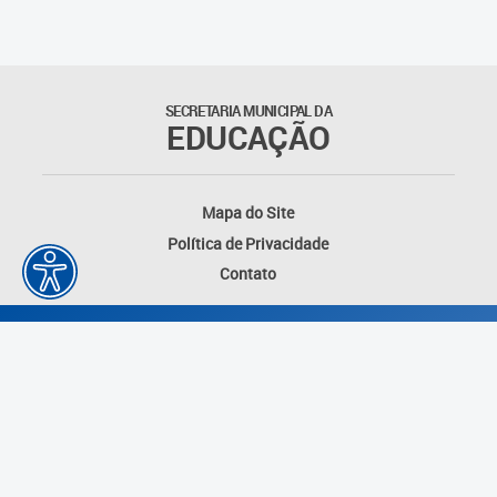
Educação Permanente
Informações para matrículas na
Educação Infantil
SECRETARIA MUNICIPAL DA
EDUCAÇÃO
Informações para matrículas no
Ensino Fundamental
Mapa do Site
Informações sobre Matrículas
Política de Privacidade
Contato
Inscrições em formações
Informativos
Intercâmbio Pedagógico
Internacional
Permuta
Desenvolvido por: Instituto das Cidades