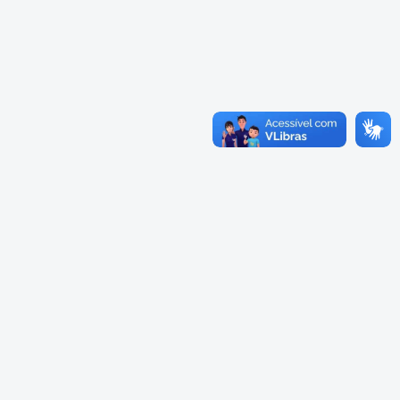
Cadastramento Escolar
Cardápios Escolas Integrais
Cadastro Online
Cardápio Escolas Regulares
Portal ICS Instituto Curitiba de
Saúde
Cardápios CMEIs Berçário
Portal Aprendere
Cardápios CMEIs Maternal I
e Maternal Único
Portal do Servidor
Cardápios CMEIs Maternal II
e Pré
Cadastro de Educação Especial
Conselho Municipal de
Educação de Curitiba
Credenciamento