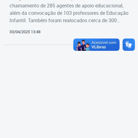
Cadastramento Escolar
chamamento de 285 agentes de apoio educacional,
Estrutura da Secretaria
além da convocação de 103 professores de Educação
Cadastro Online
Infantil. Também foram realocados cerca de 300...
Superintendência Executiva
Portal ICS Instituto Curitiba de
03/04/2025 13:48
Saúde
Superintendência Executiva
Portal Aprendere
Departamento de Logística
Portal do Servidor
Departamento de Logística
Gerência de Almoxarifado
Gerência de Aquisição e
Gestão Contratual de
Serviços
Gerência de Contratos
Gerência de Limpeza e