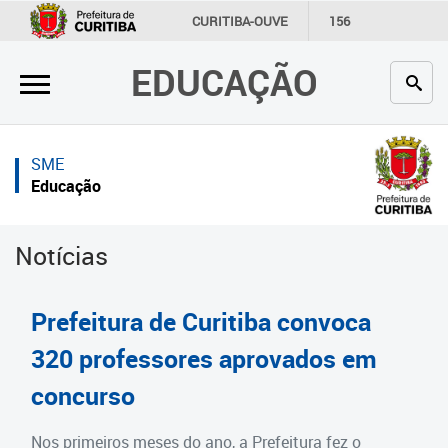
×
×
CURITIBA-OUVE
156
INFORMAÇÃO
SECRETARIAS
EDUCAÇÃO
Inicial
Inicial
Secretaria
Inicial
SME
Profissionais da educação
Secretaria
Educação
Crianças e estudantes
Links Úteis
Notícias
Comunidade
Profissionais da educação
Contato
Crianças e estudantes
Prefeitura de Curitiba convoca
Links
Comunidade
320 professores aprovados em
úteis
concurso
Contato
Portal da Prefeitura de Curitiba
Estrutura da Secretaria
Nos primeiros meses do ano, a Prefeitura fez o