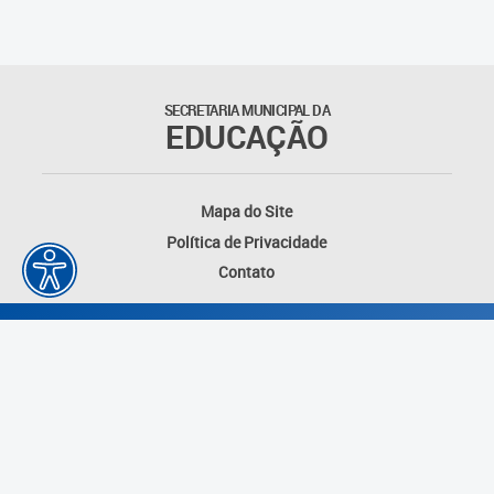
Suporte aos Contratos
Gerência de Segurança
Monitorada
SECRETARIA MUNICIPAL DA
EDUCAÇÃO
Gerência de Transporte
Escolar e Frota SME
Mapa do Site
Gerência de Transporte para
Política de Privacidade
a Educação Especial - SITES
Contato
Gerência de Informação e
Tecnologia
Coordenadoria de
Alimentação Escolar
Fale Conosco
Desenvolvido por: Instituto das Cidades