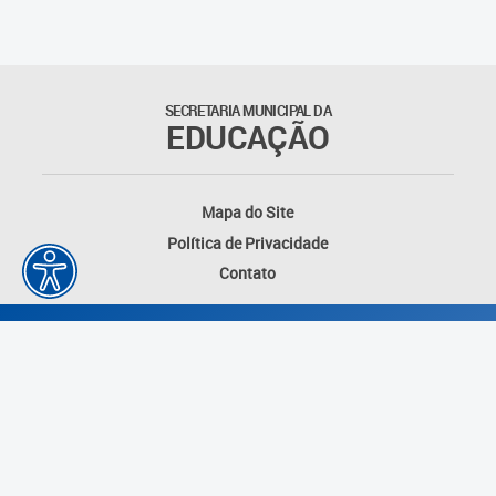
Matrículas
Núcleo de Mídias Educacionais
SECRETARIA MUNICIPAL DA
EDUCAÇÃO
Rede Municipal de Bibliotecas
Telegramática
Mapa do Site
Política de Privacidade
Transporte Escolar
Contato
Desenvolvido por: Instituto das Cidades