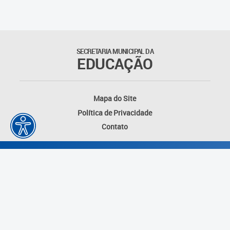
Outros documentos
Coordenadoria de Ensino
SECRETARIA MUNICIPAL DA
Fundamental
EDUCAÇÃO
Gerência de Currículo
Mapa do Site
Gerência de Educação de
Política de Privacidade
Jovens e Adultos
Contato
Gerência de Educação
Integral
Gerência de Gestão
Escolar
Núcleo de Mídias Educacionais
Desenvolvido por: Instituto das Cidades