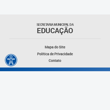
Matrículas
Núcleo de Mídias Educacionais
SECRETARIA MUNICIPAL DA
EDUCAÇÃO
Rede Municipal de Bibliotecas
Telegramática
Mapa do Site
Política de Privacidade
Transporte Escolar
Contato
Desenvolvido por: Instituto das Cidades