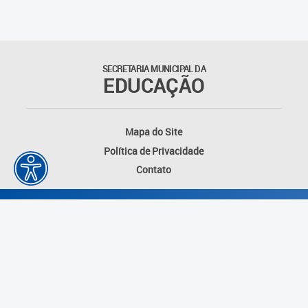
Suporte aos Contratos
Gerência de Segurança
Monitorada
SECRETARIA MUNICIPAL DA
EDUCAÇÃO
Gerência de Transporte
Escolar e Frota SME
Mapa do Site
Gerência de Transporte para
Política de Privacidade
a Educação Especial - SITES
Contato
Gerência de Informação e
Tecnologia
Coordenadoria de
Alimentação Escolar
Fale Conosco
Desenvolvido por: Instituto das Cidades