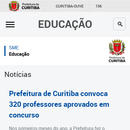
×
×
CURITIBA-OUVE
156
INFORMAÇÃO
SECRETARIAS
EDUCAÇÃO
Inicial
Inicial
Secretaria
Inicial
SME
Profissionais da educação
Secretaria
Educação
Crianças e estudantes
Links Úteis
Notícias
Comunidade
Profissionais da educação
Contato
Crianças e estudantes
Prefeitura de Curitiba convoca
Links
Comunidade
320 professores aprovados em
úteis
concurso
Contato
Portal da Prefeitura de Curitiba
Estrutura da Secretaria
Nos primeiros meses do ano, a Prefeitura fez o