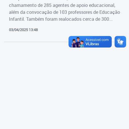
Cadastramento Escolar
chamamento de 285 agentes de apoio educacional,
Estrutura da Secretaria
além da convocação de 103 professores de Educação
Cadastro Online
Infantil. Também foram realocados cerca de 300...
Superintendência Executiva
Portal ICS Instituto Curitiba de
03/04/2025 13:48
Saúde
Superintendência Executiva
Portal Aprendere
Departamento de Logística
Portal do Servidor
Departamento de Logística
Gerência de Almoxarifado
Gerência de Aquisição e
Gestão Contratual de
Serviços
Gerência de Contratos
Gerência de Limpeza e