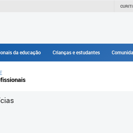
CURIT
ionais da educação
Crianças e estudantes
Comunida
E
fissionais
ícias