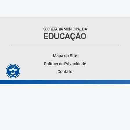
Matrículas
Núcleo de Mídias Educacionais
SECRETARIA MUNICIPAL DA
EDUCAÇÃO
Rede Municipal de Bibliotecas
Telegramática
Mapa do Site
Política de Privacidade
Transporte Escolar
Contato
Desenvolvido por: Instituto das Cidades