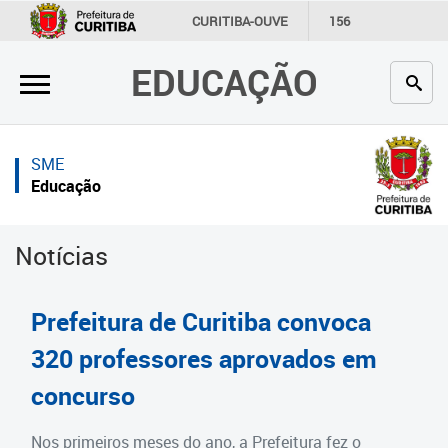
×
×
CURITIBA-OUVE
156
INFORMAÇÃO
SECRETARIAS
EDUCAÇÃO
Inicial
Inicial
Secretaria
Inicial
SME
Profissionais da educação
Secretaria
Educação
Crianças e estudantes
Links Úteis
Notícias
Comunidade
Profissionais da educação
Contato
Crianças e estudantes
Prefeitura de Curitiba convoca
Links
Comunidade
320 professores aprovados em
úteis
concurso
Contato
Portal da Prefeitura de Curitiba
Estrutura da Secretaria
Nos primeiros meses do ano, a Prefeitura fez o