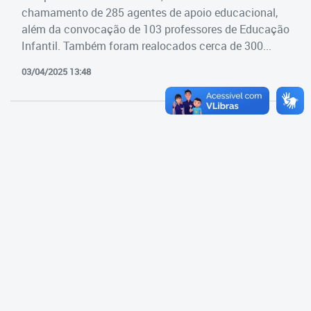
Cadastramento Escolar
chamamento de 285 agentes de apoio educacional,
Estrutura da Secretaria
além da convocação de 103 professores de Educação
Cadastro Online
Infantil. Também foram realocados cerca de 300...
Superintendência Executiva
Portal ICS Instituto Curitiba de
03/04/2025 13:48
Saúde
Superintendência Executiva
Portal Aprendere
Departamento de Logística
Portal do Servidor
Departamento de Logística
Gerência de Almoxarifado
Gerência de Aquisição e
Gestão Contratual de
Serviços
Gerência de Contratos
Gerência de Limpeza e