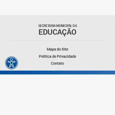
Suporte aos Contratos
Gerência de Segurança
Monitorada
SECRETARIA MUNICIPAL DA
EDUCAÇÃO
Gerência de Transporte
Escolar e Frota SME
Mapa do Site
Gerência de Transporte para
Política de Privacidade
a Educação Especial - SITES
Contato
Gerência de Informação e
Tecnologia
Coordenadoria de
Alimentação Escolar
Fale Conosco
Desenvolvido por: Instituto das Cidades