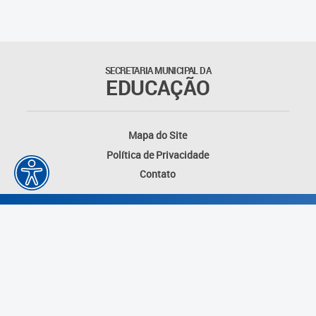
Outros documentos
Coordenadoria de Ensino
SECRETARIA MUNICIPAL DA
Fundamental
EDUCAÇÃO
Gerência de Currículo
Mapa do Site
Gerência de Educação de
Política de Privacidade
Jovens e Adultos
Contato
Gerência de Educação
Integral
Gerência de Gestão
Escolar
Núcleo de Mídias Educacionais
Desenvolvido por: Instituto das Cidades