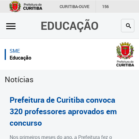
×
×
CURITIBA-OUVE
156
INFORMAÇÃO
SECRETARIAS
EDUCAÇÃO
Inicial
Inicial
Secretaria
Inicial
SME
Profissionais da educação
Secretaria
Educação
Crianças e estudantes
Links Úteis
Notícias
Comunidade
Profissionais da educação
Contato
Crianças e estudantes
Prefeitura de Curitiba convoca
Links
Comunidade
320 professores aprovados em
úteis
concurso
Contato
Portal da Prefeitura de Curitiba
Estrutura da Secretaria
Nos primeiros meses do ano, a Prefeitura fez o