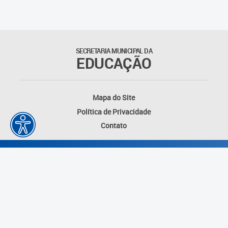
Suporte aos Contratos
Gerência de Segurança
Monitorada
SECRETARIA MUNICIPAL DA
EDUCAÇÃO
Gerência de Transporte
Escolar e Frota SME
Mapa do Site
Gerência de Transporte para
Política de Privacidade
a Educação Especial - SITES
Contato
Gerência de Informação e
Tecnologia
Coordenadoria de
Alimentação Escolar
Fale Conosco
Desenvolvido por: Instituto das Cidades