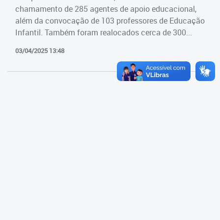
Cadastramento Escolar
chamamento de 285 agentes de apoio educacional,
Estrutura da Secretaria
além da convocação de 103 professores de Educação
Cadastro Online
Infantil. Também foram realocados cerca de 300...
Superintendência Executiva
Portal ICS Instituto Curitiba de
03/04/2025 13:48
Saúde
Superintendência Executiva
Portal Aprendere
Departamento de Logística
Portal do Servidor
Departamento de Logística
Gerência de Almoxarifado
Gerência de Aquisição e
Gestão Contratual de
Serviços
Gerência de Contratos
Gerência de Limpeza e