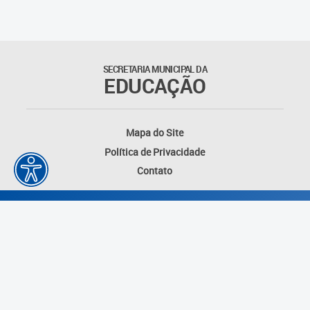
Outros documentos
Coordenadoria de Ensino
SECRETARIA MUNICIPAL DA
Fundamental
EDUCAÇÃO
Gerência de Currículo
Mapa do Site
Gerência de Educação de
Política de Privacidade
Jovens e Adultos
Contato
Gerência de Educação
Integral
Gerência de Gestão
Escolar
Núcleo de Mídias Educacionais
Desenvolvido por: Instituto das Cidades