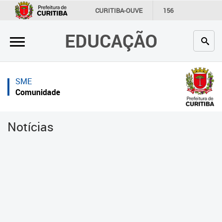
×
×
CURITIBA-OUVE
156
INFORMAÇÃO
SECRETARIAS
EDUCAÇÃO
Inicial
Inicial
Secretaria
Inicial
SME
Profissionais da educação
Secretaria
Comunidade
Crianças e estudantes
Links Úteis
Notícias
Comunidade
Profissionais da educação
Contato
Crianças e estudantes
Links
Comunidade
úteis
Contato
Portal da Prefeitura de Curitiba
Alimentação Escolar