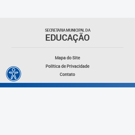
Matrículas
Núcleo de Mídias Educacionais
SECRETARIA MUNICIPAL DA
EDUCAÇÃO
Rede Municipal de Bibliotecas
Telegramática
Mapa do Site
Política de Privacidade
Transporte Escolar
Contato
Desenvolvido por: Instituto das Cidades