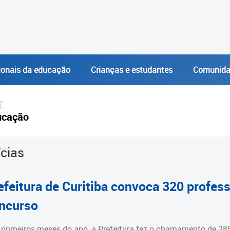
ionais da educação
Crianças e estudantes
Comunida
E
ucação
ícias
efeitura de Curitiba convoca 320 profe
ncurso
primeiros meses do ano, a Prefeitura fez o chamamento de 28