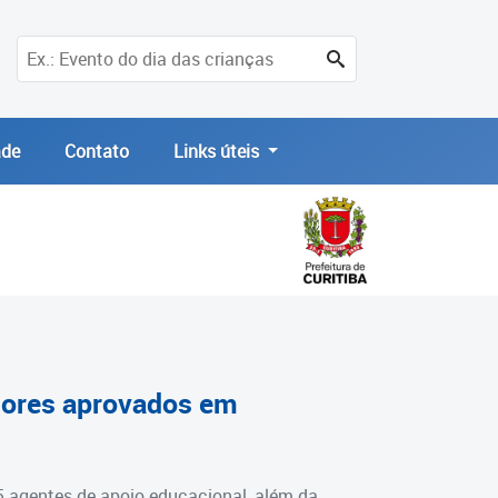
de
Contato
Links úteis
ssores aprovados em
5 agentes de apoio educacional, além da