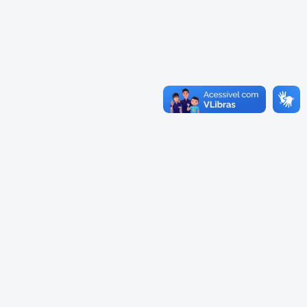
Cadastramento Escolar
Cardápios Escolas Integrais
Cadastro Online
Cardápio Escolas Regulares
Portal ICS Instituto Curitiba de
Saúde
Cardápios CMEIs Berçário
Portal Aprendere
Cardápios CMEIs Maternal I
e Maternal Único
Portal do Servidor
Cardápios CMEIs Maternal II
e Pré
Cadastro de Educação Especial
Conselho Municipal de
Educação de Curitiba
Credenciamento