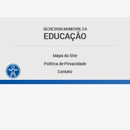
Educação Permanente
Informações para matrículas na
Educação Infantil
SECRETARIA MUNICIPAL DA
EDUCAÇÃO
Informações para matrículas no
Ensino Fundamental
Mapa do Site
Informações sobre Matrículas
Política de Privacidade
Contato
Inscrições em formações
Informativos
Intercâmbio Pedagógico
Internacional
Permuta
Desenvolvido por: Instituto das Cidades