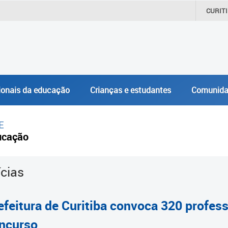
CURIT
ionais da educação
Crianças e estudantes
Comunida
E
ucação
ícias
efeitura de Curitiba convoca 320 profe
ncurso