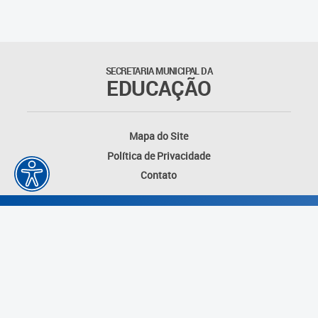
Matrículas
Núcleo de Mídias Educacionais
SECRETARIA MUNICIPAL DA
EDUCAÇÃO
Rede Municipal de Bibliotecas
Telegramática
Mapa do Site
Política de Privacidade
Transporte Escolar
Contato
Desenvolvido por: Instituto das Cidades