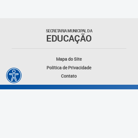
Matrículas
Núcleo de Mídias Educacionais
SECRETARIA MUNICIPAL DA
EDUCAÇÃO
Rede Municipal de Bibliotecas
Telegramática
Mapa do Site
Política de Privacidade
Transporte Escolar
Contato
Desenvolvido por: Instituto das Cidades