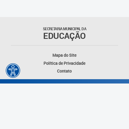
Suporte aos Contratos
Gerência de Segurança
Monitorada
SECRETARIA MUNICIPAL DA
EDUCAÇÃO
Gerência de Transporte
Escolar e Frota SME
Mapa do Site
Gerência de Transporte para
Política de Privacidade
a Educação Especial - SITES
Contato
Gerência de Informação e
Tecnologia
Coordenadoria de
Alimentação Escolar
Fale Conosco
Desenvolvido por: Instituto das Cidades