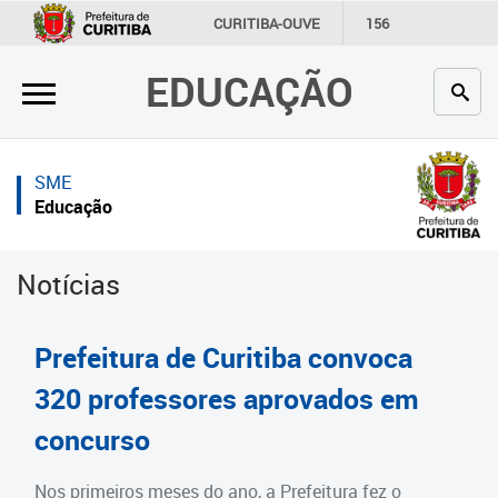
×
×
CURITIBA-OUVE
156
INFORMAÇÃO
SECRETARIAS
EDUCAÇÃO
Inicial
Inicial
Secretaria
Inicial
SME
Profissionais da educação
Secretaria
Educação
Crianças e estudantes
Links Úteis
Notícias
Comunidade
Profissionais da educação
Contato
Crianças e estudantes
Prefeitura de Curitiba convoca
Links
Comunidade
320 professores aprovados em
úteis
concurso
Contato
Portal da Prefeitura de Curitiba
Estrutura da Secretaria
Nos primeiros meses do ano, a Prefeitura fez o