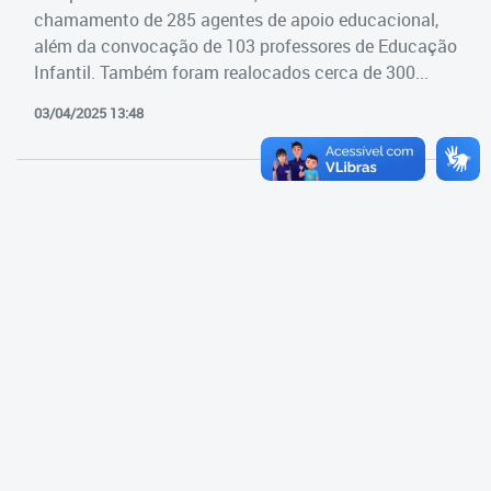
Cadastramento Escolar
chamamento de 285 agentes de apoio educacional,
Estrutura da Secretaria
além da convocação de 103 professores de Educação
Cadastro Online
Infantil. Também foram realocados cerca de 300...
Superintendência Executiva
Portal ICS Instituto Curitiba de
03/04/2025 13:48
Saúde
Superintendência Executiva
Portal Aprendere
Departamento de Logística
Portal do Servidor
Departamento de Logística
Gerência de Almoxarifado
Gerência de Aquisição e
Gestão Contratual de
Serviços
Gerência de Contratos
Gerência de Limpeza e