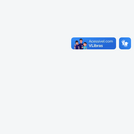
Cadastramento Escolar
Cardápios Escolas Integrais
Cadastro Online
Cardápio Escolas Regulares
Portal ICS Instituto Curitiba de
Saúde
Cardápios CMEIs Berçário
Portal Aprendere
Cardápios CMEIs Maternal I
e Maternal Único
Portal do Servidor
Cardápios CMEIs Maternal II
e Pré
Cadastro de Educação Especial
Conselho Municipal de
Educação de Curitiba
Credenciamento