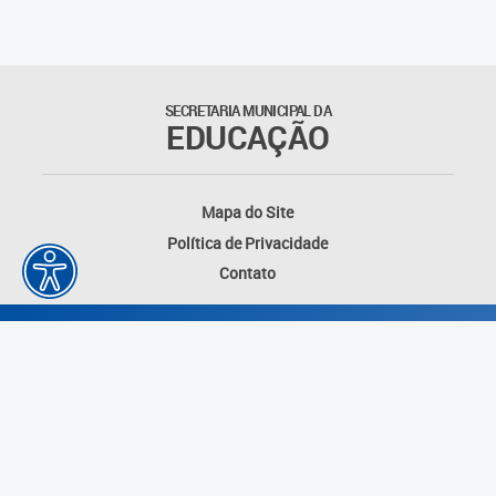
Suporte aos Contratos
Gerência de Segurança
Monitorada
SECRETARIA MUNICIPAL DA
EDUCAÇÃO
Gerência de Transporte
Escolar e Frota SME
Mapa do Site
Gerência de Transporte para
Política de Privacidade
a Educação Especial - SITES
Contato
Gerência de Informação e
Tecnologia
Coordenadoria de
Alimentação Escolar
Fale Conosco
Desenvolvido por: Instituto das Cidades