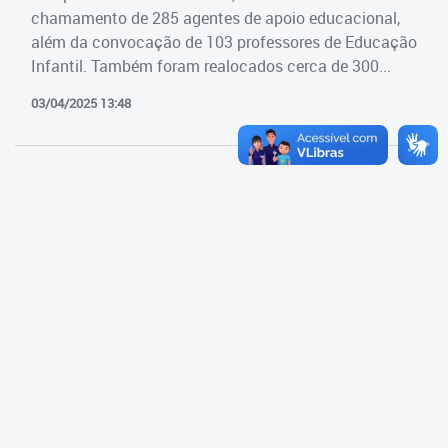
Cadastramento Escolar
chamamento de 285 agentes de apoio educacional,
Estrutura da Secretaria
além da convocação de 103 professores de Educação
Cadastro Online
Infantil. Também foram realocados cerca de 300...
Superintendência Executiva
Portal ICS Instituto Curitiba de
03/04/2025 13:48
Saúde
Superintendência Executiva
Portal Aprendere
Departamento de Logística
Portal do Servidor
Departamento de Logística
Gerência de Almoxarifado
Gerência de Aquisição e
Gestão Contratual de
Serviços
Gerência de Contratos
Gerência de Limpeza e