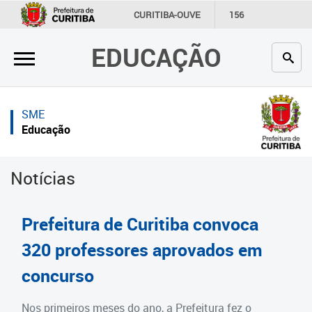
×
×
CURITIBA-OUVE
156
INFORMAÇÃO
SECRETARIAS
EDUCAÇÃO
Inicial
Inicial
Secretaria
Inicial
SME
Profissionais da educação
Secretaria
Educação
Crianças e estudantes
Links Úteis
Notícias
Comunidade
Profissionais da educação
Contato
Crianças e estudantes
Prefeitura de Curitiba convoca
Links
Comunidade
320 professores aprovados em
úteis
concurso
Contato
Portal da Prefeitura de Curitiba
Estrutura da Secretaria
Nos primeiros meses do ano, a Prefeitura fez o