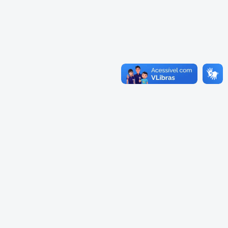
Cadastramento Escolar
Cardápios Escolas Integrais
Cadastro Online
Cardápio Escolas Regulares
Portal ICS Instituto Curitiba de
Saúde
Cardápios CMEIs Berçário
Portal Aprendere
Cardápios CMEIs Maternal I
e Maternal Único
Portal do Servidor
Cardápios CMEIs Maternal II
e Pré
Cadastro de Educação Especial
Conselho Municipal de
Educação de Curitiba
Credenciamento