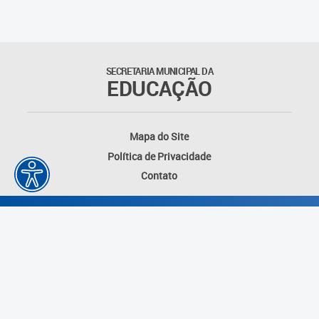
Educação Permanente
Informações para matrículas na
Educação Infantil
SECRETARIA MUNICIPAL DA
EDUCAÇÃO
Informações para matrículas no
Ensino Fundamental
Mapa do Site
Informações sobre Matrículas
Política de Privacidade
Contato
Inscrições em formações
Informativos
Intercâmbio Pedagógico
Internacional
Permuta
Desenvolvido por: Instituto das Cidades