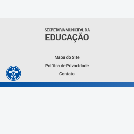
Suporte aos Contratos
Gerência de Segurança
Monitorada
SECRETARIA MUNICIPAL DA
EDUCAÇÃO
Gerência de Transporte
Escolar e Frota SME
Mapa do Site
Gerência de Transporte para
Política de Privacidade
a Educação Especial - SITES
Contato
Gerência de Informação e
Tecnologia
Coordenadoria de
Alimentação Escolar
Fale Conosco
Desenvolvido por: Instituto das Cidades