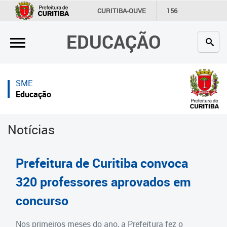
×
×
CURITIBA-OUVE
156
INFORMAÇÃO
SECRETARIAS
EDUCAÇÃO
Inicial
Inicial
Secretaria
Inicial
SME
Profissionais da educação
Secretaria
Educação
Crianças e estudantes
Links Úteis
Notícias
Comunidade
Profissionais da educação
Contato
Crianças e estudantes
Prefeitura de Curitiba convoca
Links
Comunidade
320 professores aprovados em
úteis
concurso
Contato
Portal da Prefeitura de Curitiba
Estrutura da Secretaria
Nos primeiros meses do ano, a Prefeitura fez o