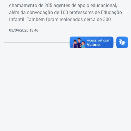
Cadastramento Escolar
chamamento de 285 agentes de apoio educacional,
Estrutura da Secretaria
além da convocação de 103 professores de Educação
Cadastro Online
Infantil. Também foram realocados cerca de 300...
Superintendência Executiva
Portal ICS Instituto Curitiba de
03/04/2025 13:48
Saúde
Superintendência Executiva
Portal Aprendere
Departamento de Logística
Portal do Servidor
Departamento de Logística
Gerência de Almoxarifado
Gerência de Aquisição e
Gestão Contratual de
Serviços
Gerência de Contratos
Gerência de Limpeza e