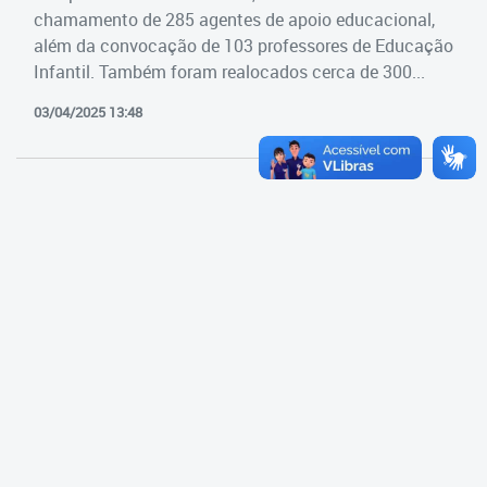
Cadastramento Escolar
chamamento de 285 agentes de apoio educacional,
Estrutura da Secretaria
além da convocação de 103 professores de Educação
Cadastro Online
Infantil. Também foram realocados cerca de 300...
Superintendência Executiva
Portal ICS Instituto Curitiba de
03/04/2025 13:48
Saúde
Superintendência Executiva
Portal Aprendere
Departamento de Logística
Portal do Servidor
Departamento de Logística
Gerência de Almoxarifado
Gerência de Aquisição e
Gestão Contratual de
Serviços
Gerência de Contratos
Gerência de Limpeza e