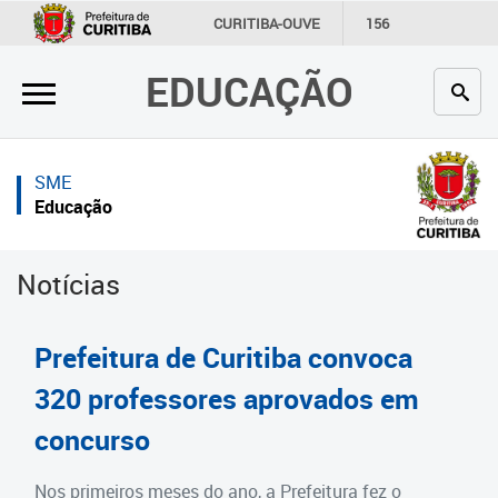
×
×
CURITIBA-OUVE
156
INFORMAÇÃO
SECRETARIAS
EDUCAÇÃO
Inicial
Inicial
Secretaria
Inicial
SME
Profissionais da educação
Secretaria
Educação
Crianças e estudantes
Links Úteis
Notícias
Comunidade
Profissionais da educação
Contato
Crianças e estudantes
Prefeitura de Curitiba convoca
Links
Comunidade
320 professores aprovados em
úteis
concurso
Contato
Portal da Prefeitura de Curitiba
Estrutura da Secretaria
Nos primeiros meses do ano, a Prefeitura fez o