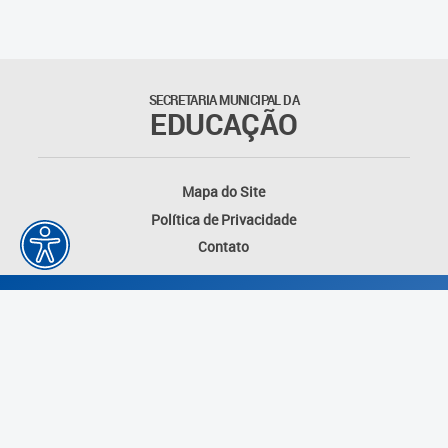
Suporte aos Contratos
Gerência de Segurança
Monitorada
SECRETARIA MUNICIPAL DA
EDUCAÇÃO
Gerência de Transporte
Escolar e Frota SME
Mapa do Site
Gerência de Transporte para
Política de Privacidade
a Educação Especial - SITES
Contato
Gerência de Informação e
Tecnologia
Coordenadoria de
Alimentação Escolar
Fale Conosco
Desenvolvido por: Instituto das Cidades