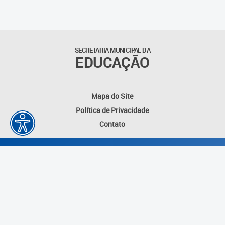
Matrículas
Núcleo de Mídias Educacionais
SECRETARIA MUNICIPAL DA
EDUCAÇÃO
Rede Municipal de Bibliotecas
Telegramática
Mapa do Site
Política de Privacidade
Transporte Escolar
Contato
Desenvolvido por: Instituto das Cidades