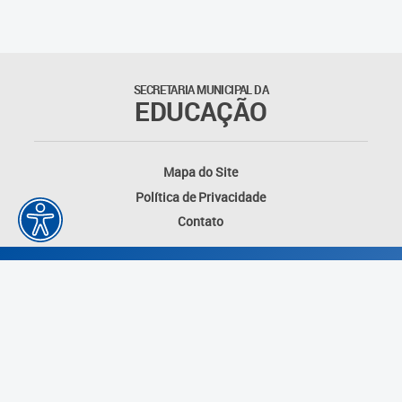
Matrículas
Núcleo de Mídias Educacionais
SECRETARIA MUNICIPAL DA
EDUCAÇÃO
Rede Municipal de Bibliotecas
Telegramática
Mapa do Site
Política de Privacidade
Transporte Escolar
Contato
Desenvolvido por: Instituto das Cidades