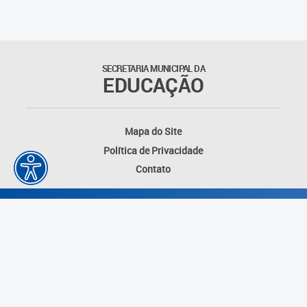
Outros documentos
Coordenadoria de Ensino
SECRETARIA MUNICIPAL DA
Fundamental
EDUCAÇÃO
Gerência de Currículo
Mapa do Site
Gerência de Educação de
Política de Privacidade
Jovens e Adultos
Contato
Gerência de Educação
Integral
Gerência de Gestão
Escolar
Núcleo de Mídias Educacionais
Desenvolvido por: Instituto das Cidades