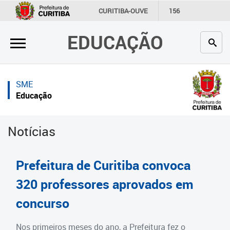
×
×
CURITIBA-OUVE
156
INFORMAÇÃO
SECRETARIAS
EDUCAÇÃO
Inicial
Inicial
Secretaria
Inicial
SME
Profissionais da educação
Secretaria
Educação
Crianças e estudantes
Links Úteis
Notícias
Comunidade
Profissionais da educação
Contato
Crianças e estudantes
Prefeitura de Curitiba convoca
Links
Comunidade
320 professores aprovados em
úteis
concurso
Contato
Portal da Prefeitura de Curitiba
Estrutura da Secretaria
Nos primeiros meses do ano, a Prefeitura fez o