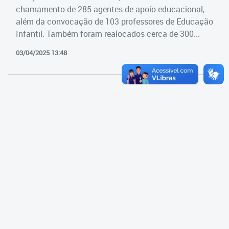
Cadastramento Escolar
chamamento de 285 agentes de apoio educacional,
Estrutura da Secretaria
além da convocação de 103 professores de Educação
Cadastro Online
Infantil. Também foram realocados cerca de 300...
Superintendência Executiva
Portal ICS Instituto Curitiba de
03/04/2025 13:48
Saúde
Superintendência Executiva
Portal Aprendere
Departamento de Logística
Portal do Servidor
Departamento de Logística
Gerência de Almoxarifado
Gerência de Aquisição e
Gestão Contratual de
Serviços
Gerência de Contratos
Gerência de Limpeza e