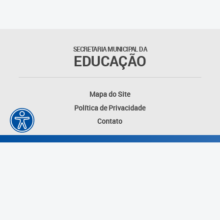
Suporte aos Contratos
Gerência de Segurança
Monitorada
SECRETARIA MUNICIPAL DA
EDUCAÇÃO
Gerência de Transporte
Escolar e Frota SME
Mapa do Site
Gerência de Transporte para
Política de Privacidade
a Educação Especial - SITES
Contato
Gerência de Informação e
Tecnologia
Coordenadoria de
Alimentação Escolar
Fale Conosco
Desenvolvido por: Instituto das Cidades