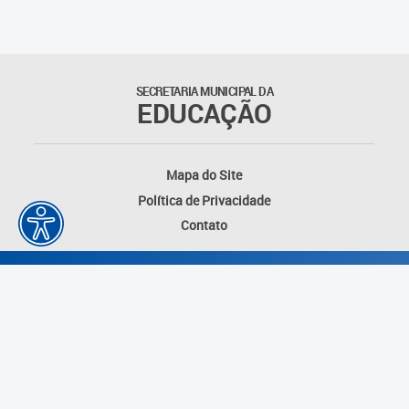
Matrículas
Núcleo de Mídias Educacionais
SECRETARIA MUNICIPAL DA
EDUCAÇÃO
Rede Municipal de Bibliotecas
Telegramática
Mapa do Site
Política de Privacidade
Transporte Escolar
Contato
Desenvolvido por: Instituto das Cidades