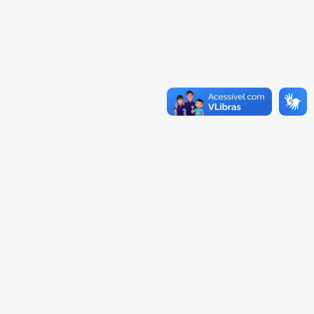
Cadastramento Escolar
Composição
Cadastro Online
Diretoria
Portal ICS Instituto Curitiba de
Saúde
Conselheiros
Portal Aprendere
Câmaras
Portal do Servidor
Comissões
Grupos de Trabalho
Representações Externas
Equipe Interna
Calendário
Reuniões do Conselho Pleno