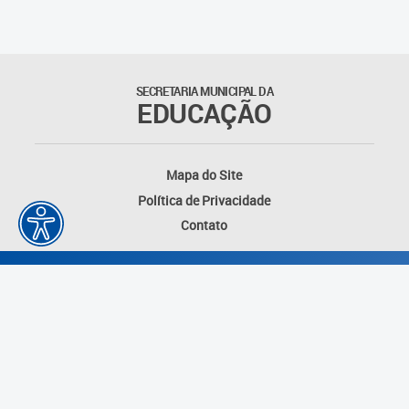
Agenda
Atas
SECRETARIA MUNICIPAL DA
EDUCAÇÃO
Legislação
Atos do Conselho
Mapa do Site
Política de Privacidade
Deliberações
Contato
Recomendações
Indicações
Pareceres
Proposições
Desenvolvido por: Instituto das Cidades
Portarias