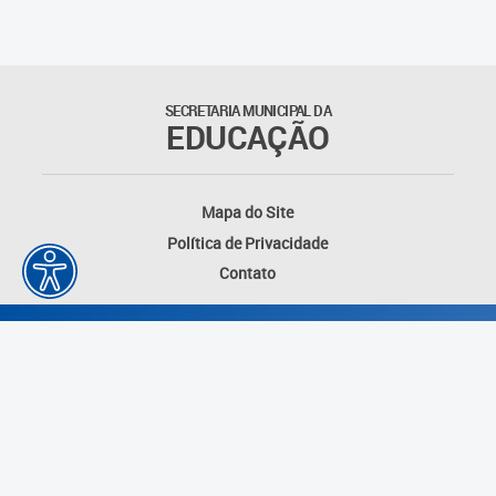
Suporte aos Contratos
Gerência de Segurança
Monitorada
SECRETARIA MUNICIPAL DA
EDUCAÇÃO
Gerência de Transporte
Escolar e Frota SME
Mapa do Site
Gerência de Transporte para
Política de Privacidade
a Educação Especial - SITES
Contato
Gerência de Informação e
Tecnologia
Coordenadoria de
Alimentação Escolar
Fale Conosco
Desenvolvido por: Instituto das Cidades