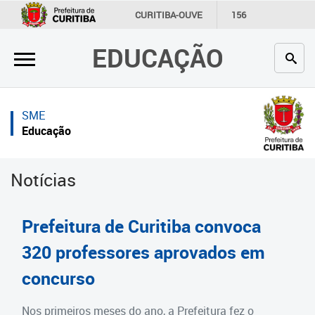
×
×
CURITIBA-OUVE
156
INFORMAÇÃO
SECRETARIAS
EDUCAÇÃO
Inicial
Inicial
Secretaria
Inicial
SME
Profissionais da educação
Secretaria
Educação
Crianças e estudantes
Links Úteis
Notícias
Comunidade
Profissionais da educação
Contato
Crianças e estudantes
Prefeitura de Curitiba convoca
Links
Comunidade
320 professores aprovados em
úteis
concurso
Contato
Portal da Prefeitura de Curitiba
Estrutura da Secretaria
Nos primeiros meses do ano, a Prefeitura fez o