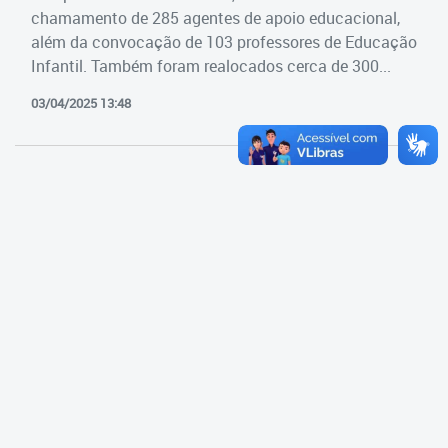
Cadastramento Escolar
chamamento de 285 agentes de apoio educacional,
Estrutura da Secretaria
além da convocação de 103 professores de Educação
Cadastro Online
Infantil. Também foram realocados cerca de 300...
Superintendência Executiva
Portal ICS Instituto Curitiba de
03/04/2025 13:48
Saúde
Superintendência Executiva
Portal Aprendere
Departamento de Logística
Portal do Servidor
Departamento de Logística
Gerência de Almoxarifado
Gerência de Aquisição e
Gestão Contratual de
Serviços
Gerência de Contratos
Gerência de Limpeza e