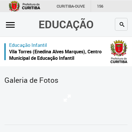
×
CURITIBA-OUVE
156
INFORMAÇÃO
SECRETARIAS
EDUCAÇÃO
Inicial
Secretaria
Educação Infantil
Profissionais da educação
Vila Torres (Enedina Alves Marques), Centro
Municipal de Educação Infantil
Crianças e estudantes
Comunidade
Galeria de Fotos
Contato
Links
úteis
Portal da Prefeitura de Curitiba