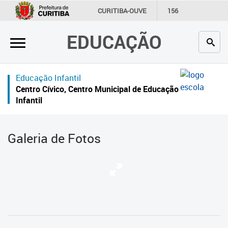
×
CURITIBA-OUVE
156
INFORMAÇÃO
SECRETARIAS
EDUCAÇÃO
Inicial
Secretaria
Educação Infantil
Profissionais da educação
Centro Cívico, Centro Municipal de Educação
Infantil
Crianças e estudantes
Comunidade
Galeria de Fotos
Contato
Links
úteis
Portal da Prefeitura de Curitiba