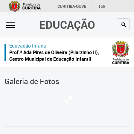
×
CURITIBA-OUVE
156
INFORMAÇÃO
SECRETARIAS
EDUCAÇÃO
Inicial
Secretaria
Educação Infantil
Profissionais da educação
Prof.ª Ada Pires de Oliveira (Pilarzinho II),
Centro Municipal de Educação Infantil
Crianças e estudantes
Comunidade
Galeria de Fotos
Contato
Links
úteis
Portal da Prefeitura de Curitiba