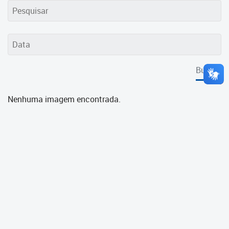
Cadastramento Escolar
Cadastro Online
Portal ICS Instituto Curitiba de
Saúde
Buscar
Portal Aprendere
Nenhuma imagem encontrada.
Portal do Servidor