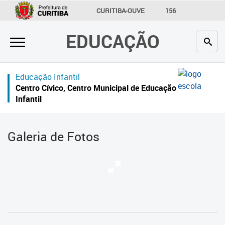
×
CURITIBA-OUVE
156
INFORMAÇÃO
SECRETARIAS
EDUCAÇÃO
Inicial
Secretaria
Educação Infantil
Profissionais da educação
Centro Cívico, Centro Municipal de Educação
Infantil
Crianças e estudantes
Comunidade
Galeria de Fotos
Contato
Links
úteis
Portal da Prefeitura de Curitiba