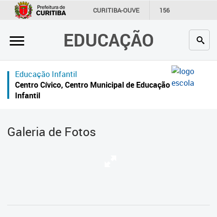
×
CURITIBA-OUVE
156
INFORMAÇÃO
SECRETARIAS
EDUCAÇÃO
Inicial
Secretaria
Educação Infantil
Profissionais da educação
Centro Cívico, Centro Municipal de Educação
Infantil
Crianças e estudantes
Comunidade
Galeria de Fotos
Contato
Links
úteis
Portal da Prefeitura de Curitiba