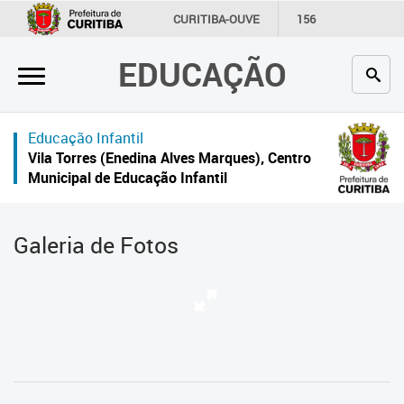
×
CURITIBA-OUVE
156
INFORMAÇÃO
SECRETARIAS
EDUCAÇÃO
Inicial
Secretaria
Educação Infantil
Profissionais da educação
Vila Torres (Enedina Alves Marques), Centro
Municipal de Educação Infantil
Crianças e estudantes
Comunidade
Galeria de Fotos
Contato
Links
úteis
Portal da Prefeitura de Curitiba