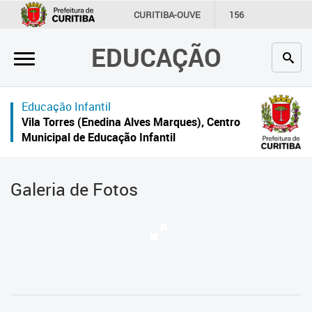
×
CURITIBA-OUVE
156
INFORMAÇÃO
SECRETARIAS
EDUCAÇÃO
Inicial
Secretaria
Educação Infantil
Profissionais da educação
Vila Torres (Enedina Alves Marques), Centro
Municipal de Educação Infantil
Crianças e estudantes
Comunidade
Galeria de Fotos
Contato
Links
úteis
Portal da Prefeitura de Curitiba