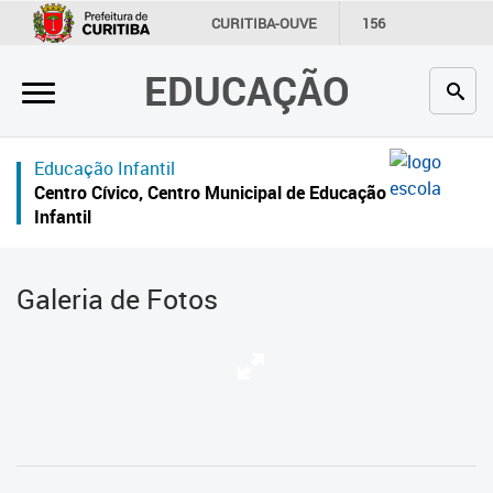
×
CURITIBA-OUVE
156
INFORMAÇÃO
SECRETARIAS
EDUCAÇÃO
Inicial
Secretaria
Educação Infantil
Profissionais da educação
Centro Cívico, Centro Municipal de Educação
Infantil
Crianças e estudantes
Comunidade
Galeria de Fotos
Contato
Links
úteis
Portal da Prefeitura de Curitiba