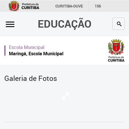
×
CURITIBA-OUVE
156
INFORMAÇÃO
SECRETARIAS
EDUCAÇÃO
Inicial
Secretaria
Escola Municipal
Profissionais da educação
Maringá, Escola Municipal
Crianças e estudantes
Comunidade
Galeria de Fotos
Contato
Links
úteis
Portal da Prefeitura de Curitiba