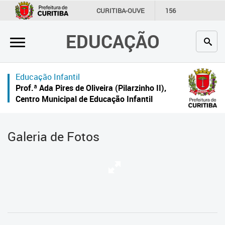
×
CURITIBA-OUVE
156
INFORMAÇÃO
SECRETARIAS
EDUCAÇÃO
Inicial
Secretaria
Educação Infantil
Profissionais da educação
Prof.ª Ada Pires de Oliveira (Pilarzinho II),
Centro Municipal de Educação Infantil
Crianças e estudantes
Comunidade
Galeria de Fotos
Contato
Links
úteis
Portal da Prefeitura de Curitiba