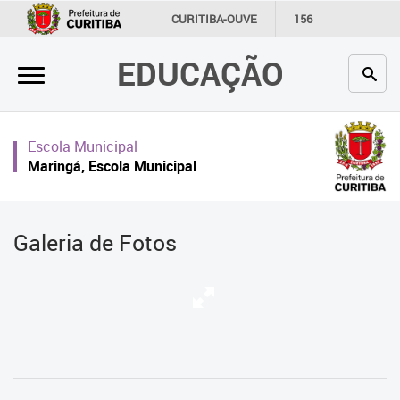
×
CURITIBA-OUVE
156
INFORMAÇÃO
SECRETARIAS
EDUCAÇÃO
Inicial
Secretaria
Escola Municipal
Profissionais da educação
Maringá, Escola Municipal
Crianças e estudantes
Comunidade
Galeria de Fotos
Contato
Links
úteis
Portal da Prefeitura de Curitiba