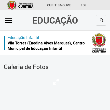
×
CURITIBA-OUVE
156
INFORMAÇÃO
SECRETARIAS
EDUCAÇÃO
Inicial
Secretaria
Educação Infantil
Profissionais da educação
Vila Torres (Enedina Alves Marques), Centro
Municipal de Educação Infantil
Crianças e estudantes
Comunidade
Galeria de Fotos
Contato
Links
úteis
Portal da Prefeitura de Curitiba