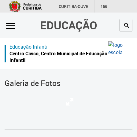
×
CURITIBA-OUVE
156
INFORMAÇÃO
SECRETARIAS
EDUCAÇÃO
Inicial
Secretaria
Educação Infantil
Profissionais da educação
Centro Cívico, Centro Municipal de Educação
Infantil
Crianças e estudantes
Comunidade
Galeria de Fotos
Contato
Links
úteis
Portal da Prefeitura de Curitiba