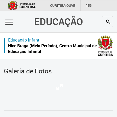
×
CURITIBA-OUVE
156
INFORMAÇÃO
SECRETARIAS
EDUCAÇÃO
Inicial
Secretaria
Educação Infantil
Profissionais da educação
Nice Braga (Meio Período), Centro Municipal de
Educação Infantil
Crianças e estudantes
Comunidade
Galeria de Fotos
Contato
Links
úteis
Portal da Prefeitura de Curitiba