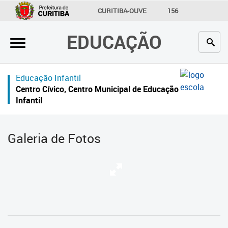
×
CURITIBA-OUVE
156
INFORMAÇÃO
SECRETARIAS
EDUCAÇÃO
Inicial
Secretaria
Educação Infantil
Profissionais da educação
Centro Cívico, Centro Municipal de Educação
Infantil
Crianças e estudantes
Comunidade
Galeria de Fotos
Contato
Links
úteis
Portal da Prefeitura de Curitiba