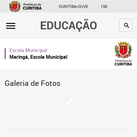
×
CURITIBA-OUVE
156
INFORMAÇÃO
SECRETARIAS
EDUCAÇÃO
Inicial
Secretaria
Escola Municipal
Profissionais da educação
Maringá, Escola Municipal
Crianças e estudantes
Comunidade
Galeria de Fotos
Contato
Links
úteis
Portal da Prefeitura de Curitiba