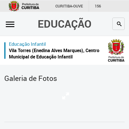
×
CURITIBA-OUVE
156
INFORMAÇÃO
SECRETARIAS
EDUCAÇÃO
Inicial
Secretaria
Educação Infantil
Profissionais da educação
Vila Torres (Enedina Alves Marques), Centro
Municipal de Educação Infantil
Crianças e estudantes
Comunidade
Galeria de Fotos
Contato
Links
úteis
Portal da Prefeitura de Curitiba