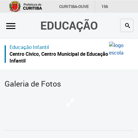
×
CURITIBA-OUVE
156
INFORMAÇÃO
SECRETARIAS
EDUCAÇÃO
Inicial
Secretaria
Educação Infantil
Profissionais da educação
Centro Cívico, Centro Municipal de Educação
Infantil
Crianças e estudantes
Comunidade
Galeria de Fotos
Contato
Links
úteis
Portal da Prefeitura de Curitiba