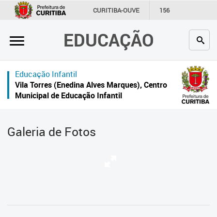
×
CURITIBA-OUVE
156
INFORMAÇÃO
SECRETARIAS
EDUCAÇÃO
Inicial
Secretaria
Educação Infantil
Profissionais da educação
Vila Torres (Enedina Alves Marques), Centro
Municipal de Educação Infantil
Crianças e estudantes
Comunidade
Galeria de Fotos
Contato
Links
úteis
Portal da Prefeitura de Curitiba